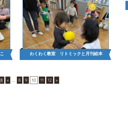
こ
わくわく教室 リトミックと月刊絵本
頭
«
...
8
9
10
11
12
»