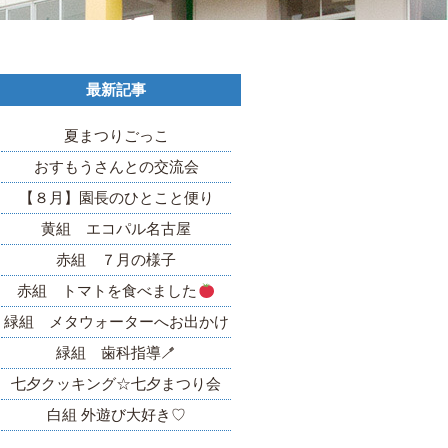
最新記事
夏まつりごっこ
おすもうさんとの交流会
【８月】園長のひとこと便り
黄組 エコパル名古屋
赤組 ７月の様子
赤組 トマトを食べました
緑組 メタウォーターへお出かけ
緑組 歯科指導🪥
七夕クッキング☆七夕まつり会
白組 外遊び大好き♡