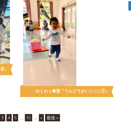
こ②」
わくわく教室「うんどうかいごっこ①」
3
4
5
...
10
...
»
最後 »