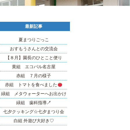
最新記事
夏まつりごっこ
おすもうさんとの交流会
【８月】園長のひとこと便り
黄組 エコパル名古屋
赤組 ７月の様子
赤組 トマトを食べました
緑組 メタウォーターへお出かけ
緑組 歯科指導🪥
七夕クッキング☆七夕まつり会
白組 外遊び大好き♡