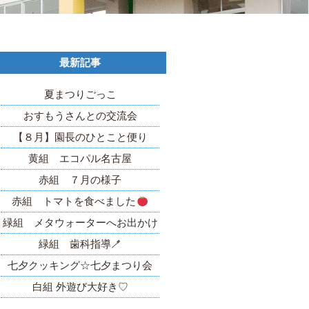
最新記事
夏まつりごっこ
おすもうさんとの交流会
【８月】園長のひとこと便り
黄組 エコパル名古屋
赤組 ７月の様子
赤組 トマトを食べました
緑組 メタウォーターへお出かけ
緑組 歯科指導🪥
七夕クッキング☆七夕まつり会
白組 外遊び大好き♡