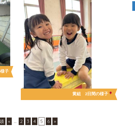
の様子
黄組 2日間の様子
先頭
«
...
2
3
4
5
6
»